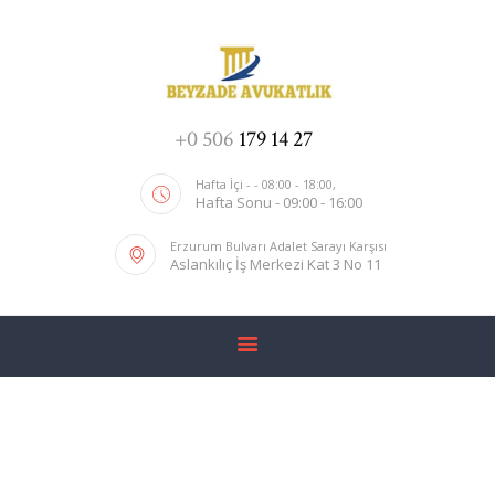
ANA SAYFA
+0 506
179 14 27
HIZMETIMIZ
Hafta İçi - - 08:00 - 18:00,
Hafta Sonu - 09:00 - 16:00
HAKKIMIZDA
GALERI
Erzurum Bulvarı Adalet Sarayı Karşısı
Aslankılıç İş Merkezi Kat 3 No 11
İLETIŞIM
Çalışma Ofisimiz
Home
All Posts
...
Çalışma Ofisimiz